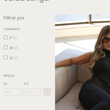
Filtrar por
TAMANHO
P
(2)
M
(2)
G
(2)
PREÇO
DE
ATÉ