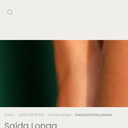
Início
.
SAÍDA DE PRAIA
.
Saída Longa
.
breadcrumbs.pareo1
Saída Longa