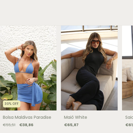
30
%
OFF
Sai
Bolsa Maldivas Paradise
Maiô White
€61
€55,51
€38,86
€65,87