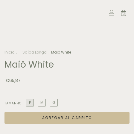
0
Inicio
.
.
Saída Longa
.
Maiô White
Maiô White
€65,87
P
M
G
TAMANHO