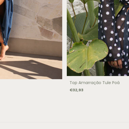
Top Amarração Tule Poá
€32,93