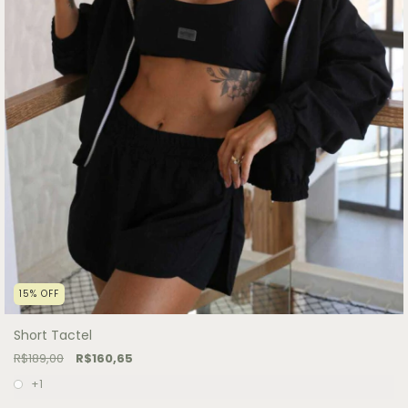
15
%
OFF
Short Tactel
R$189,00
R$160,65
+1