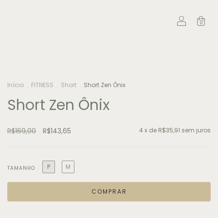
0
Início
.
FITNESS
.
Short
.
Short Zen Ônix
Short Zen Ônix
R$169,00
R$143,65
4
x de
R$35,91
sem juros
P
M
TAMANHO