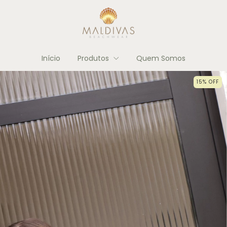
Início
Produtos
Quem Somos
15
%
OFF