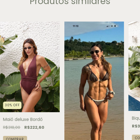
Produtos similares
30
%
OFF
Biq
Maiô deluxe Bordô
R$3
R$318,00
R$222,60
CO
COMPRAR